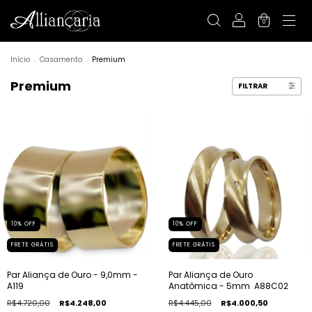
0
Início
.
Casamento
.
Premium
Premium
FILTRAR
10
%
OFF
10
%
OFF
FRETE GRÁTIS
FRETE GRÁTIS
Par Aliança de Ouro - 9,0mm -
Par Aliança de Ouro 
A119
Anatômica - 5mm  A88C02
R$4.720,00
R$4.248,00
R$4.445,00
R$4.000,50