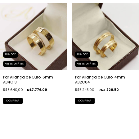
10
%
OFF
10
%
OFF
FRETE GRÁTIS
FRETE GRÁTIS
Par Aliança de Ouro  6mm 
Par Aliança de Ouro  4mm 
A34C13
A32C04
R$8.640,00
R$7.776,00
R$5.245,00
R$4.720,50
COMPRAR
COMPRAR