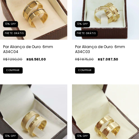
10
%
OFF
10
%
OFF
FRETE GRÁTIS
FRETE GRÁTIS
Par Aliança de Ouro  6mm 
Par Aliança de Ouro  6mm 
A34C04
A34C03
R$7.290,00
R$6.561,00
R$7.875,00
R$7.087,50
COMPRAR
COMPRAR
10
%
OFF
10
%
OFF