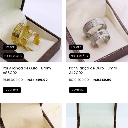
10
%
OFF
10
%
OFF
FRETE GRÁTIS
FRETE GRÁTIS
Par Aliança de Ouro - 8mm -
Par Aliança de Ouro - 8mm 
A86C02
A42C02
R$16.000,00
R$14.400,00
R$10.400,00
R$9.360,00
COMPRAR
COMPRAR