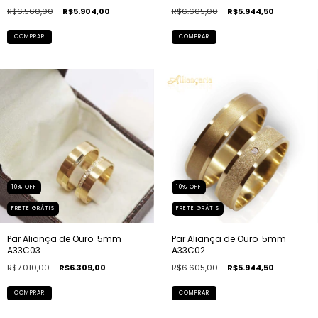
R$6.560,00
R$5.904,00
R$6.605,00
R$5.944,50
COMPRAR
COMPRAR
10
%
OFF
10
%
OFF
FRETE GRÁTIS
FRETE GRÁTIS
Par Aliança de Ouro  5mm 
Par Aliança de Ouro  5mm 
A33C03
A33C02
R$7.010,00
R$6.309,00
R$6.605,00
R$5.944,50
COMPRAR
COMPRAR