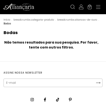
0
Início
.
breadcrumbs.categoria-produto
.
breadcrumbs.aliancas-de-ouro
.
Bodas
Bodas
Não temos resultados para sua pesquisa. Por favor,
tente com outros filtros.
ASSINE NOSSA NEWSLETTER